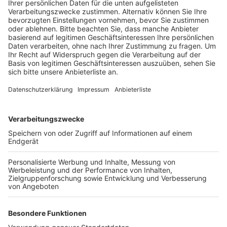
Veröffentlicht:
Freitag, 26.11.2021 15:31
Anzeige
Das betrifft nach Angaben der Stadt Bergheim die
Parkplätze in der Bergheimer City und in Quadrath-
Ichendorf.
Autofahrer brauchen hier kein Ticket aus dem
Parkscheinautomaten und müssen auch keine
Parkscheibe auslegen.
Die Stadt will damit ermöglichen, dass Besucher ihre
Weihnachtseinkäufe ohne Zeitdruck in Bergheim