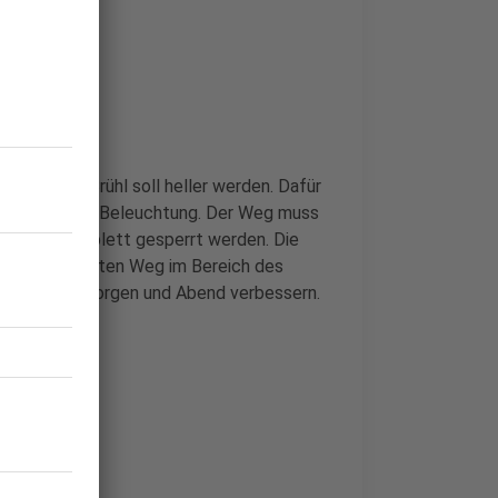
straße in Brühl soll heller werden. Dafür
für eine neue Beleuchtung. Der Weg muss
dfahrer komplett gesperrt werden. Die
em viel genutzten Weg im Bereich des
 am frühen Morgen und Abend verbessern.