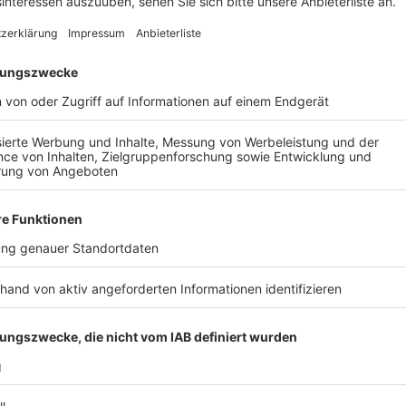
Bauarbeiten bis zum 10. Dezember
Anzeige
Der Fußweg von der Anna-Seghers-Straße bis zur Bonn
starten dort am Mittwoch (26. November) Arbeiten 
deshalb bis zum 10. Dezember für Fußgänger und Ra
Stadt will mit der Beleuchtung die Sicherheit auf d
Südfriedhofs und des Pingsdorfer Bachs besonders
Anzeige
Weitere Themen von Rhein und Erft
Anzeige