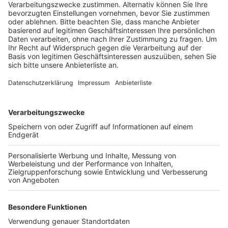
Veröffentlicht:
Dienstag, 28.05.2019 14:56
Anzeige
Am Sonntag startet das Bad in die Saison. Kinder unter
6 Jahren kommen kostenlos rein - alle die älter sind,
zahlen zwischen 3 und 4 Euro für eine Tageskarte.
Weitere Preisinformationen gibt es
hier.
Das Bad
öffnet am Sonntag um 9 bis 19 Uhr – unter der Woche
dann immer erst ab 10 Uhr. Außer in den Ferien und an
Feiertagen – da wird dann auch schon um 9 Uhr
aufgemacht.
Anzeige