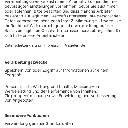
Anzeige
Jetzt wurden drei dringend benötigte
Transportfahrzeuge dorthin geschickt. Sie wurden bis
an die ukrainische Grenzen gebracht und dort von
Menschen aus Mykolajiw übernommen. Organisiert
wurden die Beschaffung und der Transport zusammen
mit der Kooperationsplattform Cities4cities und der
Stadt Sindelfingen. Mit den Fahrzeugen sollen
Verletzte, Trümmer und Hilfsgüter transportiert
werden. Zuvor hatte Bedburg schon wichtige
Wasseraufbereitungsbehälter nach Mykolaijw
geschickt.
Anzeige