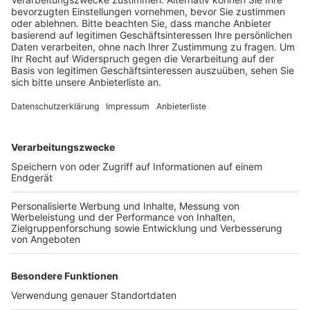
Anzeige
An der Gründungsveranstaltung im Bedburger Schloss
haben knapp 50 Bedburger teilgenommen, außerdem
auch Vertreter der Stadt. Ziel des Vereins ist es nach
eigenen Angaben, viele gute Projekte gemeinsam zu
stemmen und so die Partnerschaften mit Leben zu
füllen. Dazu sollen im nächsten Schritt für jede
Städtepartnerschaft ein Arbeitskreis gegründet
werden. Derzeit hat Bedburg drei Partnerstädte:
Vetschau in Brandenburg, Pardes Hanna-Karkur in
Israel und Mykolajiw in der Ukraine.
Anzeige