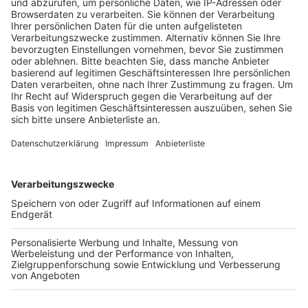
erhöhen. Außerdem gilt künftig in der gesamten
Innenstadt die Vorfahrtsregelung "rechts vor links".
Den Start dafür machten bereits die beiden
Kreuzungen an der Langemarckstraße/Lindenstraße
und an der Graf-Salm-Straße/Arnold-Freund-Straße.
Neu ist auch die Parkzeit. Wer in Bedburg stoppen
oder etwas erledigen will, der kann dort künftig zwei
statt bisher einer Stunde mit Parkscheibe stehen.
Das hatten sich die Ladenbesitzer dort gewünscht,
weil eine Stunde oft nicht ausgereicht hat.
Anzeige
Weitere Themen von Rhein und Erft
Anzeige