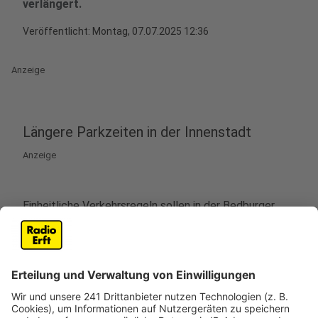
verlängert.
Veröffentlicht:
Montag, 07.07.2025 12:36
Anzeige
Längere Parkzeiten in der Innenstadt
Anzeige
Einheitliche Verkehrsregeln sollen in der Bedburger
Innenstadt für mehr Sicherheit sorgen. Deshalb
werden jetzt Schilder angepasst. Noch in diesem
Monat (Juli) wird die gesamte Bedburger Innenstadt
als Tempo-20-Zone ausgewiesen. Die Regel gilt, wenn
das Schild steht, heißt es von der Stadt. Sie will so vor
allem die Sicherheit für Fußgänger und Radfahrer