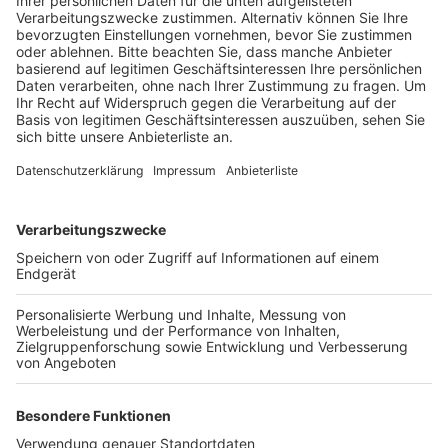
Anzeige
Los geht’s um 19 Uhr mit einem großen Partyzug. Mit
dabei sind das Fanfarenkorps der Bedburger
Narrenzunft, die Bedburger Ritter „Em Ulk“ und die
Brassband Knallblech, die alle zusammen vom
Marktplatz bis zum Kölner Platz ziehen. Danach gibt’s
Musik auf zwei Bühnen und im Biergarten der Altstadt
Stuben. Laut der Stadt tritt nach einer kurzfristigen
Änderung zum Beispiel die Band BenjRose auf dem
Kölner Platz auf - DJ Rautaqt heizt den Gästen auf
der Bühne am Marktplatz ein. Für den Bedburger
SummerSound sind Teile der Innenstadt ab dem
Abend bis Samstagmorgen gesperrt und es gibt
Halteverbote. Außerdem können einige Haltestellen in
dem Bereich nicht angefahren werden.