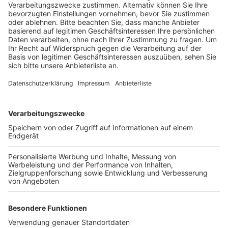
eingeschränkt sind. Zum Beispiel das neue
Multifunktionsspielgerät.
Veröffentlicht:
Donnerstag, 10.03.2022 09:09
Anzeige
Es kann sowohl über eine Rampe mit dem Rollstuhl
erreicht werden, als auch über eine Wackelebene. Hier
finden die Kinder eine Matschanlage, aber auch eine
Kletterlandschaft. Die Rampe führt zurück auf den
Boden und über einen angepassten Weg zu einer
rollstuhlgerechten Drehscheibe und einem
Sandkasten. Rutsche, Hängematte, ein
Kletterparcours und die alte Seilbahn runden das
Angebot ab.
Anzeige