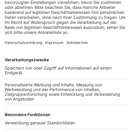
Veröffentlicht:
Montag, 26.06.2023 08:50
Anzeige
Die
Anmeldung
ist offen. Angeboten werden zwei
Kurse ab dem 17. Juli. In beiden ist aktuell noch Platz.
Während des Schwimmkurses werden die Kinder durch
zwei qualifizierte Schwimmlehrer angeleitet. Sie
können das „Seepferdchen“ oder ein anderes
Abzeichen machen. Das Angebot ist kostenlos und
wird vom Rhein-Erft-Kreis finanziert.
Anzeige