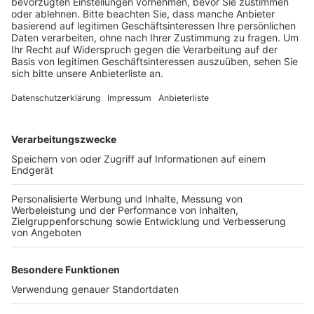
Anzeige
Dort hatte im Dreieck Jackerath ein Motorradfahrer
von alleine die Kontrolle über seine Maschine verloren
und war so schwer gestürzt, dass ihn ein
Rettungshubschrauber in eine Uniklinik bringen musste.
Für die Landung und für die Unfallaufnahme der Polizei
war die Autobahn kurzzeitig gesperrt. Erst nach
dreieinhalb Stunden konnten alle Einsatzkräfte
abrücken.
Anzeige