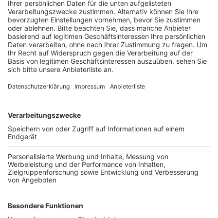
ist direkt am Boden des Boulderblocks.
Veröffentlicht:
Freitag, 12.07.2024 10:50
Anzeige
Die neue Seilpyramide hingegen steht auf dem
Schulhof des Silverberg-Gymnasiums. Hier geht es bis
zu einer Kletterhöhe von 4,20m. Die verschiedenen
Netzebenen der Pyramide dienen dabei nicht nur als
Fallschutz, sondern bieten ebenfalls die Möglichkeit
sich während des Kletterns einmal auszuruhen. Die
Spielgeräte können schon während der Ferien genutzt
werden, darauf weist die Stadt hin.
Anzeige