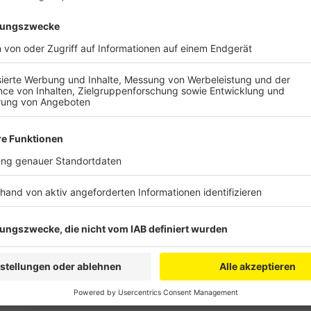
In der vergangenen Nacht sind Diebe in die Bürgerha
Equipment für die Sitzungen an diesem Freitag und 
aber nicht, aktuell sind viele Helfer vor Ort und bau
Teile der Saaltechnik und die Zapfanlage entwendet
demoliert, zum Beispiel der Internetrouter aus der 
in den Keller ein und verwüsteten die Schießanlage d
aufgefallen als am Morgen die Getränke für die Karn
Polizei war schon vor Ort.
Vor rund zwei Wochen gab es einen ähnlichen Einbruc
Pennebröder in Pulheim-Sinnersdorf. Wenige Stunden
wertvolle Saaltechnik und hunderte Liter Kölsch ges
Sitzung aber statt.
Anzeige