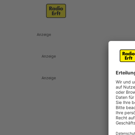
Anzeige
Anzeige
Anzeige