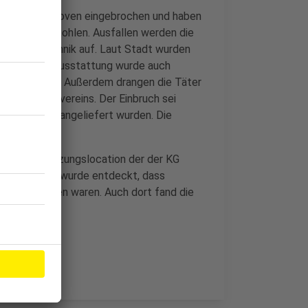
lle in Königshoven eingebrochen und haben
Samstag gestohlen. Ausfallen werden die
en Ersatz-Technik auf. Laut Stadt wurden
 und einige Ausstattung wurde auch
Wand gerissen. Außerdem drangen die Täter
es Schützenvereins. Der Einbruch sei
evalssitzung angeliefert wurden. Die
h bei der Sitzungslocation der der KG
 vor Einlass wurde entdeckt, dass
tohlen worden waren. Auch dort fand die