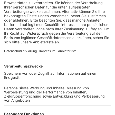
Veröffentlicht:
Mittwoch, 31.07.2024 14:18
Anzeige
Bei der Karibischen Nacht sind rund um den
Schlossparkplatz wieder Gläser und Flaschen tabu.
Das Glasflaschenverbot gilt dabei auf dem Parkplatz
und dem Bereich rund um das Veranstaltungsgelände.
Außerdem müssen sich die Besucher auf Taschen- und
Rucksack-Kontrollen einstellen. Das Glasverbot gilt
von Samstagabend um 18 Uhr bis Sonntagfrüh um 3
Uhr. Schon seit Freitagmorgen sind Parkplätze auf
dem Schlossparkplatz gesperrt. Die Stadt hat nach
eigenen Angaben seit Freitagmorgen schrittweise