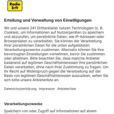
genommen.
Veröffentlicht:
Freitag, 12.04.2024 22:01
Anzeige
Sie versorgt rund 100 Wohnungen und Häuser in dem
Quartier. Die Energie für die Gebäude kommt unter
anderem aus dem benachbarten Windpark, aus einer
Photovoltaik-Anlage im Quartier oder aus der
Abwasser-Wärmerückgewinnung. Diese Energie
können die Bewohner dank Batteriespeicher auch
abends und bei Flaute nutzen. Landrat Frank Rock ist
stolz, dass dieses gelungene Beispiel für die
Energiewende im Rhein-Erft-Kreis realisiert werden
konnte. Ähnlich sieht es auch der Bedburger
Bürgermeister Sascha Solbach. Er ist stolz darauf,
dass seine Stadt Vorreiter für die Wärmewende ist.