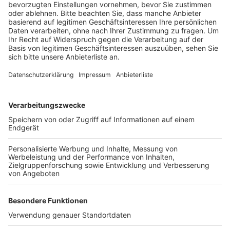
Anzeige
Schon an diesem Wochenende kann das Freibad nur
öffnen, weil der DLRG bei der Aufsicht eingesprungen
ist, heißt es von der Stadt. Aktuell werde mit
Hochdruck an einer Vertretungslösung gearbeitet, um
das Freibad bei den sommerlichen Temperaturen
öffnen zu können. Am Montag, den 19. Juni muss das
Bad aber in jeden Fall geschlossen bleiben. Wie es
dann ab Dienstag weitergeht, will die Stadtverwaltung
kurzfristig bekanntgeben.
Anzeige