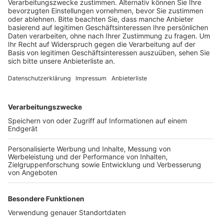
Anzeige
Ein Schwerpunkt sind laut den Veranstaltern kreative
Arbeiten an vielen Ständen, zum Beispiel gestickte
und gehäkelte Produkte, individuelle Portemonnaies
und Stofftaschen sowie Holz- und Betonarbeiten.
Außerdem stellen sich Vereine vor, wie zum Beispiel
die Bienenzuchtfreunde, die Hundetafel Rhein-Erft und
der Museumsverein Elsdorf. Zum Programm gehört
auch der Streichelzoo des Eselhofs Weber aus
Tollhausen und Kinderanimation. Der Markt beginnt am
Sonntag um 11 Uhr, ab 13 Uhr öffnen dann auch viele
Geschäfte in der Innenstadt. Um 18 Uhr ist Schluss.
Der Eintritt zur Veranstaltung ist frei.
Anzeige