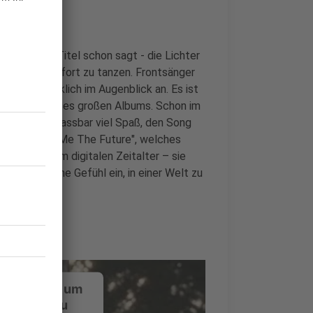
- wie es der Titel schon sagt - die Lichter
tsängste hinfort zu tanzen. Frontsänger
 damit wirklich im Augenblick an. Es ist
der Mitte dieses großen Albums. Schon im
es macht unfassbar viel Spaß, den Song
oalbum "Give Me The Future", welches
bensgefühl im digitalen Zeitalter – sie
ses seltsame Gefühl ein, in einer Welt zu
.
ustimmung, um
-Service zu