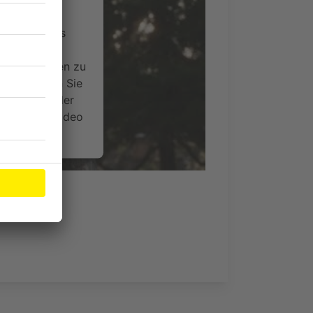
ervice eines
ideoinhalte
ce kann Daten zu
 Bitte lesen Sie
timmen Sie der
um dieses Video
.
onen
nsent Management