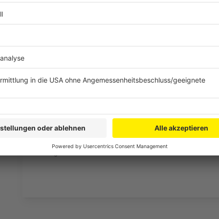
laden!
Wir verwenden einen S
Drittanbieters, um V
einzubetten. Dieser Servi
Ihren Aktivitäten sammeln.
die Details durch und s
Nutzung des Service zu, 
anzusehen
Mehr Informati
Bastille - Shut Off The Lights
Akzeptieren
Anzeige
powered by
Usercentrics Co
Platform