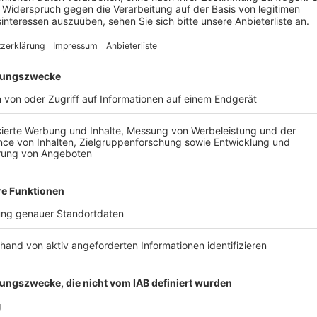
Anzeige
Mit ihrer neuen Single fordern sie ihre Fans dazu auf 
auszumachen, die Musik aufzudrehen und alle Zukunf
Dan über den Song: "Man zieht den Stecker und kommt
ein ausgelassener, echter, menschlicher Moment in 
Studio mussten wir die ganze Zeit dazu tanzen, und 
live zu spielen." Mit ihrem kommenden vierten Studi
Anfang Februar erschienen ist, zelebrieren sie das Le
feiern das Menschsein in der Tech-Ära und fangen die
leben, die sich manchmal wie Science-Fiction anfühlt
Anzeige
Wir benötigen Ihre Z
den YouTube Video