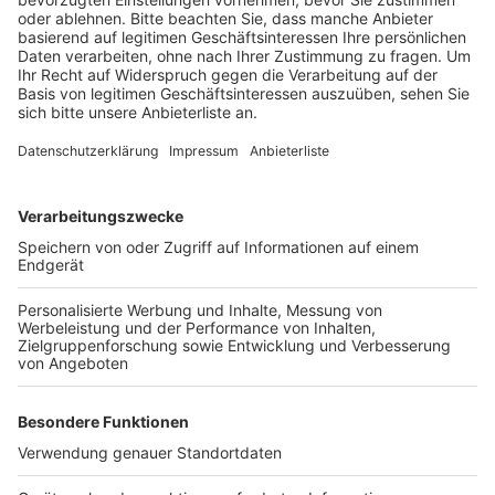
Der Regionalverkehr im Überblick für Nordrhein-
Westfalen.
Anzeige
Hier gibt es alle Informationen
Anzeige
Eine Übersicht mit dem neuen Fahrplan, allen
Änderungen und Neuerungen vom VRR befindet sich
auf dieser Seite:
Hier klicken.
Anzeige
Der VRS informiert auf dieser
Seite
zum neuen
Fahrplanwechsel. Andere Verkehrsverbunde, zum