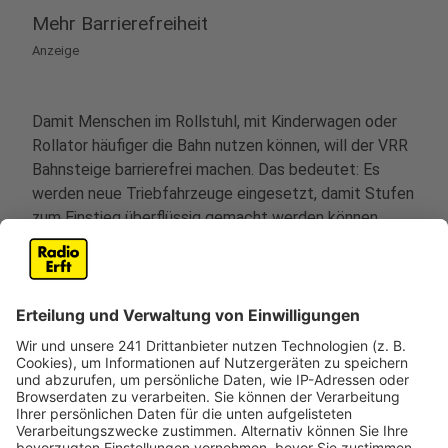
Mehr Barrierefreiheit
Anzeige
Damit Menschen im Rollstuhl, mit Kinderwagen oder
Rollator häufiger die Bahn nutzen können, will der VRR
Bahnsteige barrierefrei machen. Das bedeutet: Es
werden neue Triebfahrzeuge eingesetzt, damit Stufen
zum Einstieg überflüssig gemacht werden können.
Doch da viele Bahnsteige noch nicht den optimalen
Standards entsprechen, ist das Projekt
„Barrierefreiheit“ eines, das viele Jahre noch in
Anspruch nehmen wird.
Anzeige
©
VRR