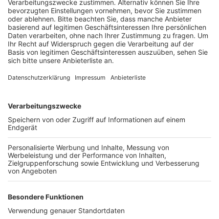
Anzeige
Die gesamte Produktion wird dabei an die
Auswirkungen der Corona-Pandemie angepasst. Dazu
gehört etwa eine Maskenpflicht für die Beschäftigten
sowie, dass der gebotene Mindestabstand
eingehalten wird. Und alle Personen, die auf die
einzelnen Firmengelände wollen, müssen sich vorher
auf Fieber testen lassen. Zunächst sollen Fahrzeuge
produziert werden, für die es bereits
Kundenbestellungen gibt. Innerhalb der kommenden
Monate soll die Produktion dann schrittweise wieder
auf das normale Niveau hochgefahren werden.
Anzeige