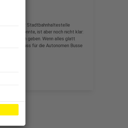
fferen und der Stadtbahnhaltestelle
aussehen könnte, ist aber noch nicht klar:
obe Planungen geben. Wenn alles glatt
 der Startschuss für die Autonomen Busse