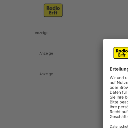
Anzeige
Anzeige
Anzeige