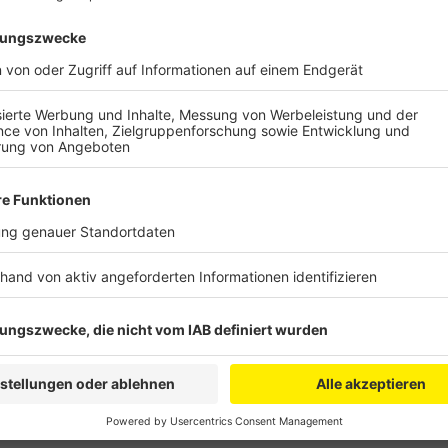
Anzeige
In Hürth ist die Strecke zwischen dem Friedhof in E
Efferen vorgesehen.Wie das Projekt in Hürth konkret 
Laut den Grünen soll es aber noch in diesem Jahr gr
geht, könnte dann innerhalb der nächsten drei Jahre
fallen.
Anzeige