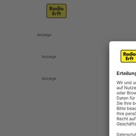
Anzeige
Anzeige
Anzeige