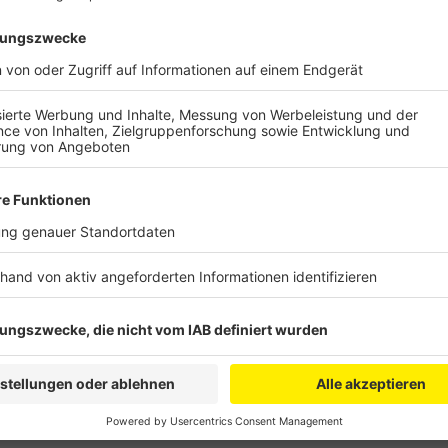
Anzeige
Der Aufprall war so stark, dass sich ein Auto dabei
stehen kam. Der Fahrer konnte selbstständig aussteig
Ampel gefahren ist. Er wurde vorsorglich ins Kranken
unverletzt.
Anzeige