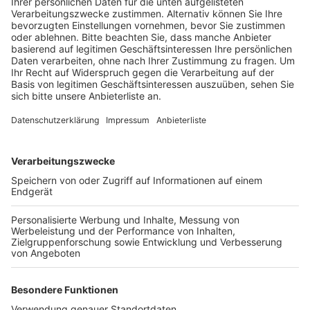
Mitarbeiter angegriffen haben.
Veröffentlicht:
Dienstag, 18.06.2019 14:05
Anzeige
Bei der Attacke Sonntagnacht auf der L 276 sollen
Steine geflogen sein. Verletzt wurde niemand. Kurze
Zeit später sollen Barrikaden in Flammen aufgegangen
sein. An einem Hindernis entdeckte die Polizei mehrere
Behälter mit unbekannten Flüssigkeiten; einer der
Behälter war verkabelt. Ein Sprengstoffexperte gab
Entwarnung – es handelte sich um eine Attrappe. Laut
Polizei konnten alle Vermummten unerkannt in den
Wald fliehen. Vier Barrikaden wurden noch in der Nacht
entfernt.