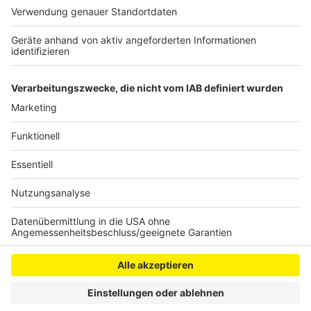
so die Experten. Der achtstreifige Ausbau der A4
zwischen dem Kreuz Köln-Süd und Gremberg wird
ersten Schätzungen zufolge mindestens fünf Jahre
dauern.
Anzeige
Anzeige
Anzeige
Anzeige