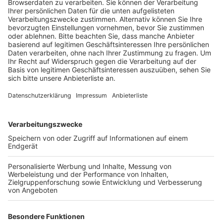
Autobahnen 555 und 59 geplant. Aber offenbar
auch der Ausbau der A4 zwischen dem Kreuz Köln-
Süd und Gremberg – mitsamt der Rodenkirchener
Brücke.
Veröffentlicht:
Donnerstag, 06.02.2020 08:23
Anzeige
Das hat der Landesbetrieb Strassen.NRW dem Kölner
Stadtanzeiger zufolge bei einer Bürgerveranstaltung in
Rodenkirchen erstmals öffentlich vorgestellt. Laut
Experten reichen die drei Spuren je Fahrtrichtung der
A4 für den heutigen Verkehr nicht mehr aus. Sie prüfen
deshalb den achtspurigen Ausbau ebenso wie den
Neubau der Brücke. Sollte die Rheinspange nicht
kommen, wäre ein zehnstreifiger Ausbau notwendig,
um die zunehmenden Verkehrsmassen aufzunehmen,