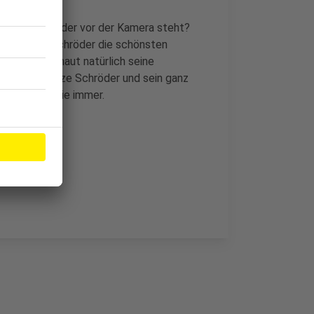
f der Bühne oder vor der Kamera steht?
rzählt Atze Schröder die schönsten
dnisse und haut natürlich seine
und lieben. Atze Schröder und sein ganz
, so lustig wie immer.