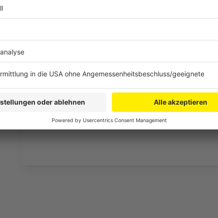
Was macht der Künstler eigentlich, wenn er nicht au
Hier erfahren wir es. Im Podcast "
Wat ne Woche
" e
Geschichten, die lustigsten Anekdoten, intime Gestän
Lieblingspromis in die Pfanne, so wie wir ihn kennen 
persönlicher Wochenrückblick - so privat wie noch nie
Anzeige
Anzeige