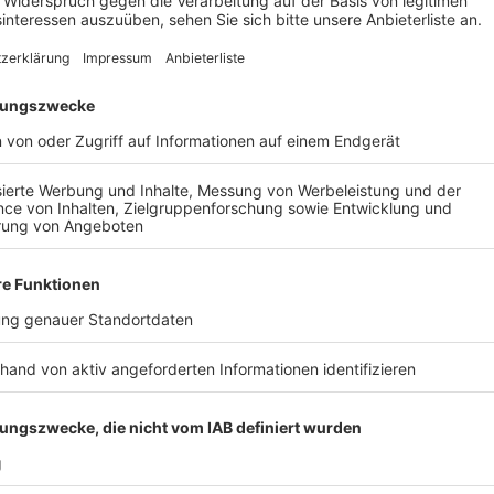
Anzeige
Auszug aus der neuen Folge seines Podcas
Anzeige
ATZE - Wat ne Woche - "Wer kommt auf die C
Anzeige
Atze Schröder - "Wat ne Woche" - Der Podc
Anzeige