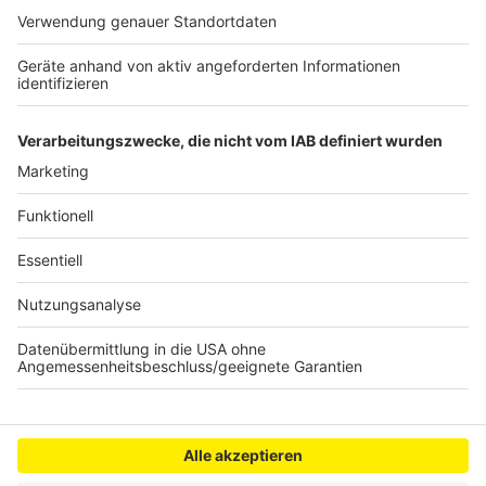
persönlicher Wochenrückblick - so privat wie noch nie,
so lustig wie immer.
Anzeige
Anzeige
Anzeige
Anzeige