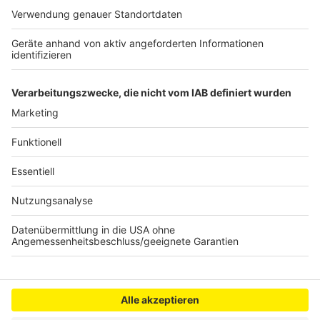
persönlicher Wochenrückblick - so privat wie noch nie,
so lustig wie immer.
Anzeige
Anzeige
Anzeige
Anzeige