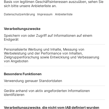
Unsere Schulen, unsere Kindergärten, unsere
Sportanlagen und unsere Vereine
In welchen Bereichen würden Sie die Investitionen
gerne kürzen?
In täglich neue bürokratische Vorgaben in unserem
Land - aber leider liegt das nicht in meiner
Zuständigkeit.
Wie und wo engagieren Sie sich in Ihrer Freizeit?
In unseren Karnevalsvereinen, in unserer ASG und
mehreren Fördervereinen.
Anzeige
Redaktioneller Hinweis: Die Antworten der
Kandidaten wurden in keiner Weise verändert.