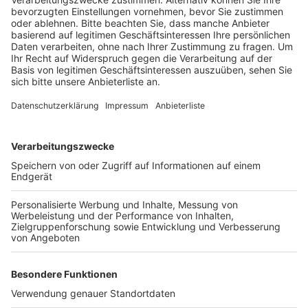
bedrohte Arten.
Veröffentlicht:
Montag, 01.04.2019 12:28
Anzeige
Inzwischen hat sich vor allem die Erdkröte stark
vermehrt, sagt Biologe Christian Chmela. Eine absolute
Seltenheit ist im Friesheimer Busch auch zuhause –
der Springfrosch kommt in ganz NRW nur hier vor. Um
ihn und die anderen Arten zu schützen, sind die Helfer
noch gut zwei Wochen lang an der Straße unterwegs.
Dann geht die Saison der Krötenwanderung zu Ende
und die Tiere bereiten sich auf den Sommer vor.
Anzeige