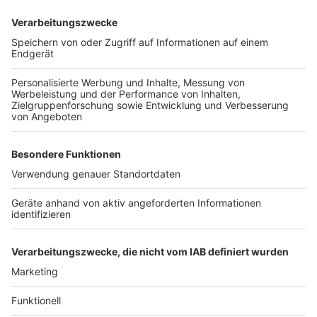
Video-Service zu laden!
Wir verwenden einen Service eines
Drittanbieters, um Videoinhalte
einzubetten. Dieser Service kann
Daten zu Ihren Aktivitäten
sammeln. Bitte lesen Sie die
Details durch und stimmen Sie der
Nutzung des Service zu, um dieses
Video anzusehen.
Mehr Informationen
Mit diesem Song landete Linkin Park in 2024 wieder in
den Charts - mit der Stimme von Chester Bennington.
Akzeptieren
Für viele Fans ein Blick in die Vergangenheit - ein
powered by
Usercentrics Consent
schöner.
Management Platform
Anzeige