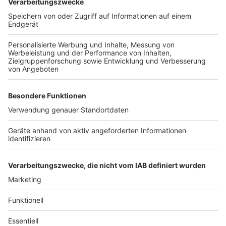
Video-Service zu laden!
Wir verwenden einen Service eines
Drittanbieters, um Videoinhalte
einzubetten. Dieser Service kann
Daten zu Ihren Aktivitäten
sammeln. Bitte lesen Sie die
Details durch und stimmen Sie der
Nutzung des Service zu, um dieses
Video anzusehen.
Mehr Informationen
Eine ungewöhnliche Kollaboration, die es aber in sich
hat: "Spicy Margarita" - von und mit Jason Derulo und
Akzeptieren
Michael Bublé.
powered by
Usercentrics Consent
Anzeige
Management Platform