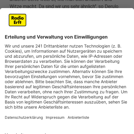
Witze macht. Da sind wir uns sehr ähnlich", so Derulo.
Soviel ist sicher: auch in 2024 schreibt Jason Derulo
wieder Schlagzeilen.
Anzeige
Anzeige
Aktuelle Single: Jason Derulo feat. Michael
Bublé - Spicy Margarita
Anzeige
Wir benötigen Ihre
Zustimmung, um den YouTube