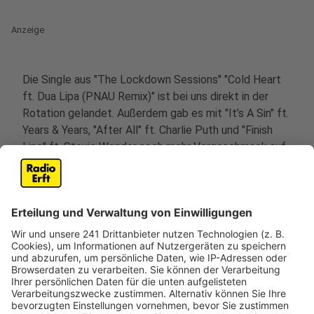
Anzeige
Die Single aus "The Lockdown Sessions" "Cold Heart
ft. Dua Lipa (PNAU Remix)" ist bei uns direkt in der
Rotation gelandet. Außerdem gab es mit "It’s A Sin" ft.
Years & Years, "After All" ft. Charlie Puth und "Finish
Line" ft. Stevie Wonder noch mehr Vorgeschmack auf
das neue Album. Und es fällt direkt auf: Jede Menge
Stargäste sind dabei. Das zieht sich auch beim Rest
von "The Lockdown Sessions" durch. Eddie Vedder von
Pearl Jam ist dabei, genauso wie Young Thug und
Stevie Nicks. Alle Aufnahmen auf dem Album haben
gemeinsam, dass sie während der aktuellen globalen
Pandemie aufgenommen oder veröffentlicht wurden,
daher der Name des Albums.
Anzeige