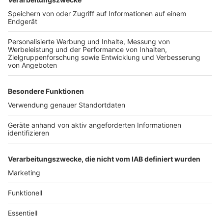
Zustimmung, um den YouTube
Video-Service zu laden!
Wir verwenden einen Service eines
Drittanbieters, um Videoinhalte
einzubetten. Dieser Service kann
Daten zu Ihren Aktivitäten
sammeln. Bitte lesen Sie die
Details durch und stimmen Sie der
Nutzung des Service zu, um dieses
Video anzusehen.
Mehr Informationen
Der Track "Teufel" von den Toten Hosen - aus dem
neuen Album "Alles aus Liebe"
Akzeptieren
Anzeige
powered by
Usercentrics Consent
Management Platform