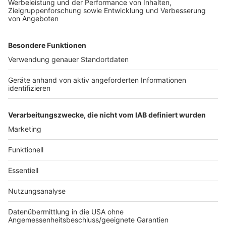
einzubetten. Dieser Service kann
Daten zu Ihren Aktivitäten
sammeln. Bitte lesen Sie die
Details durch und stimmen Sie der
Nutzung des Service zu, um dieses
Video anzusehen.
Mehr Informationen
Die neue Single von Camila Cabello zusammen mit
Playboi Carti: "I LUV IT"
Akzeptieren
Anzeige
powered by
Usercentrics Consent
Management Platform
Anzeige