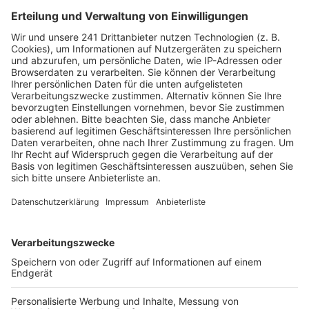
Durchhören
Anzeige
Anzeige
Die Single "I LUV IT" von Camila Cabello feat.
Playboi Carti
Anzeige
Wir benötigen Ihre
Zustimmung, um den YouTube
Video-Service zu laden!
Wir verwenden einen Service eines
Drittanbieters, um Videoinhalte