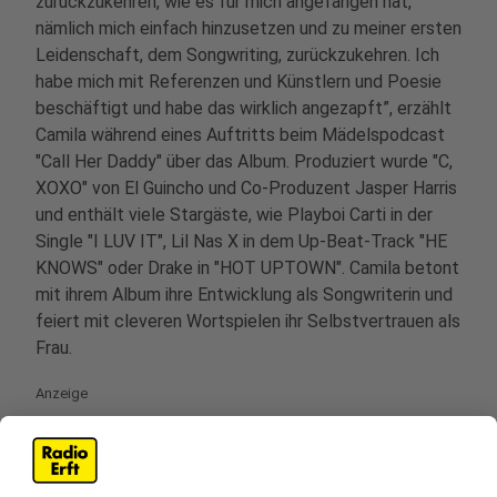
zurückzukehren, wie es für mich angefangen hat,
nämlich mich einfach hinzusetzen und zu meiner ersten
Leidenschaft, dem Songwriting, zurückzukehren. Ich
habe mich mit Referenzen und Künstlern und Poesie
beschäftigt und habe das wirklich angezapft”, erzählt
Camila während eines Auftritts beim Mädelspodcast
"Call Her Daddy" über das Album. Produziert wurde "C,
XOXO" von El Guincho und Co-Produzent Jasper Harris
und enthält viele Stargäste, wie Playboi Carti in der
Single "I LUV IT", Lil Nas X in dem Up-Beat-Track "HE
KNOWS" oder Drake in "HOT UPTOWN". Camila betont
mit ihrem Album ihre Entwicklung als Songwriterin und
feiert mit cleveren Wortspielen ihr Selbstvertrauen als
Frau.
Anzeige
Das neue Album von Camila Cabello zum