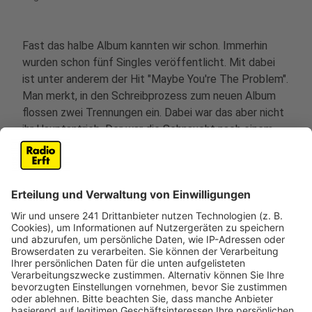
Fast das halbe Album kannten wir schon. Immerhin
wurden schon fünf Singles veröffentlicht. Mit dabei
ist unter anderem der Hit "Maybe You're The Problem".
Man merkt, in den Schreibprozess zum neuen Album
flossen zwei Trennungen ein. Dabei war das aber nicht
ihr Hauptantrieb. Der war die Sehnsucht nach einem
von Avas Lieblingsorten: "Während der Pandemie habe
ich es vermisst, Spaß zu haben, mich zu bewegen und
Leute auf der Tanzfläche zu treffen", sagt sie. "Ich
gehe in Clubs, seit ich 16 bin, damals noch in Virginia
und South Carolina. Nicht um zu trinken, das war
zweitranging. Ich habe mir einfach gefälschten
Ausweis besorgt und die ganze Nacht getanzt!". Dafür
hat sie mit ihrem Album jetzt den Soundtrack
geliefert.
Anzeige