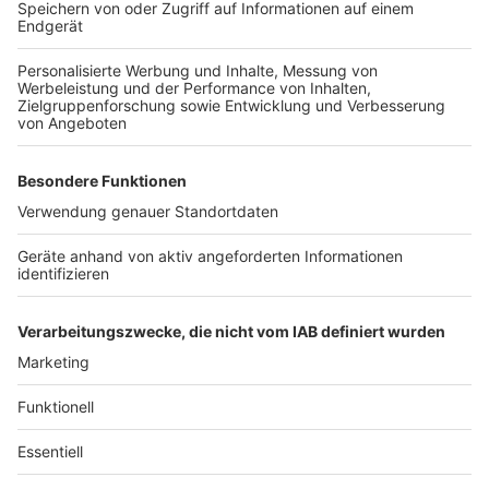
Zustimmung, um den YouTube
Video-Service zu laden!
Wir verwenden einen Service eines
Drittanbieters, um Videoinhalte
einzubetten. Dieser Service kann
Daten zu Ihren Aktivitäten
sammeln. Bitte lesen Sie die
Details durch und stimmen Sie der
Nutzung des Service zu, um dieses
Video anzusehen.
Mehr Informationen
Ariana Grande - positions (official video)
Akzeptieren
Anzeige
powered by
Usercentrics Consent
Management Platform