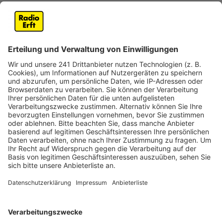
In der aufgeladenen Stimmung in den USA vor der
Wahl hat Ariana ein Video rausgebracht. Darin ist sie
die Präsidentin und macht ganz offenbar den Job
besser als Donald Trump... zumindest sieht sie besser
aus. Dabei geht es im Song eigentlich um die Liebe zu
ihrem neuen Freund. Das Thema zieht sich auch durchs
ganze Album, etwa auch bei dem Song "34+35". Wer
rechnen kann, versteht wahrscheinlich die Anspielung.
Anzeige
Anzeige
Wir benötigen Ihre