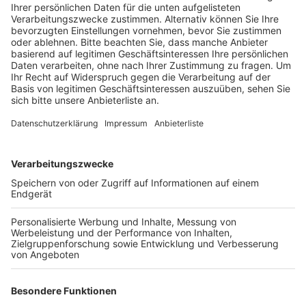
gebildet.
Veröffentlicht:
Montag, 13.05.2019 07:10
Anzeige
Diese rote Linie sollen die Bagger nicht überschreiten
und den Wald verschonen.Die Bagger stehen
inzwischen aber nur noch hundert Meter von den
ersten Bäumen entfernt, sagt Michael Zobel, der hier
seit fünf Jahren Waldspaziergänge organisiert. So nah
am Hambacher Forst würden sie den Wald zerstören,
ohne dass gerodet wird – weil dem Waldboden
Wasser entzogen wird, kritisiert er.
Schon nächstes Wochenende werden wohl wieder
viele Braunkohlegegner anreisen – dann nach
Manheim-alt. Hier soll die Kirche entwidmet werden –