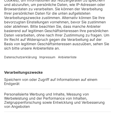
Anzeige
Die Bandbreite reicht von Betrug, über Mobbing bis hin
zu sexuellem Missbrauch. Was man tun kann und wie
man sich im Internet richtig schützt, darüber beraten
Experten Montagnachmittag ab 14 Uhr in der Brühler
Fußgängerzone am Marktplatz. Dort stellt die Polizei
zum Beispiel auch die aktuellsten Betrugsmaschen
vor.
Anzeige
Weitere Termine
Anzeige