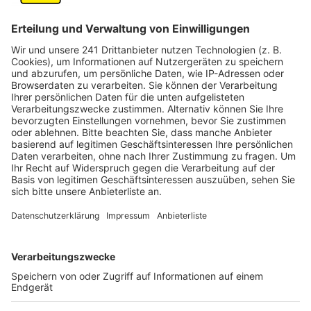
nicht in Bedburg und Bergheim. In Bedburg wird sie
sogar stärkste Kraft, in Bergheim muss sie sich mit
Rang drei zufrieden geben. Die Grünen liegen in den
Stadträten fast immer auf Platz drei oder vier. Nur in
Bedburg schneiden sie schlechter ab – und in Brühl
haben sehr viele die Grünen gewählt, so dass
sie zweitstärkste Kraft werden.
Kaum noch eine Rolle spielt künftig die FDP: Sie
schafft nur in Bergheim rund 7 Prozent. Ansonsten
erreichen die Liberalen nur um die 3 oder 4 Prozent
und damit oft weniger als DIE LINKE.
Anzeige
Köln geht auch in die Stichwahl
Anzeige