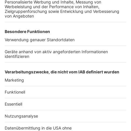
Auch in Köln steht noch nicht fest, wer die Stadt
künftig führen wird – auch hier wird es eine Stichwahl
geben. Die Oberbürgermeisterkandidatin der Grünen
hat mit 28 Prozent die meisten Stimmen bekommen,
gefolgt vom Kandidaten der SPD mit rund 21 Prozent.
Im Kölner Rat stellen die Grünen künftig die Mehrheit
mit 25 Prozent, gefolgt von SPD und CDU - beide
liegen bei knapp 20 Prozent. Die AfD holt in Köln rund
9 Prozent.
Anzeige
Anzeige