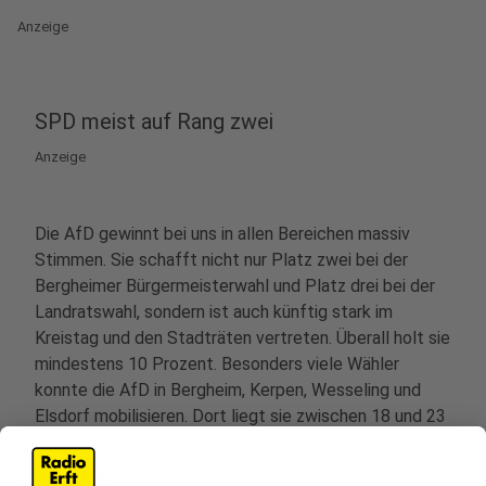
Anzeige
SPD meist auf Rang zwei
Anzeige
Die AfD gewinnt bei uns in allen Bereichen massiv
Stimmen. Sie schafft nicht nur Platz zwei bei der
Bergheimer Bürgermeisterwahl und Platz drei bei der
Landratswahl, sondern ist auch künftig stark im
Kreistag und den Stadträten vertreten. Überall holt sie
mindestens 10 Prozent. Besonders viele Wähler
konnte die AfD in Bergheim, Kerpen, Wesseling und
Elsdorf mobilisieren. Dort liegt sie zwischen 18 und 23
Prozent.
Die SPD schafft in allen Stadträten Platz zwei – nur