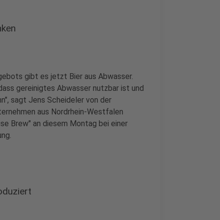
nken
ebots gibt es jetzt Bier aus Abwasser.
 dass gereinigtes Abwasser nutzbar ist und
n", sagt Jens Scheideler von der
ternehmen aus Nordrhein-Westfalen
use Brew" an diesem Montag bei einer
ung.
oduziert