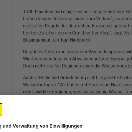
1000 Flaschen und einige Fässer - insgesamt vier Hek
brauen lassen. Allerdings nicht zum Verkauf, sonder
nach allen Regeln der deutschen Braukunst gebraut
besten Zutaten, die ein Craftbier benötigt", sagt
Brauingenieur Jan-Karl Nielebock.
Gerade in Zeiten von drohender Wasserknappheit will 
Wiederverwendung von Abwasser setzen. Europa gelte
Doch nicht in allen Regionen seien die Wasservorräte 
Auch in Berlin und Brandenburg nicht, ergänzt Stepha
Wasserbetriebe. "Wir haben mit Spree und Havel zwei
nicht wirklich verdienen, weil sie zu wenig Wasser f
gezeigt, dass die Wiederverwendung von gereinigtem
die Grundwasservorräte sein könnte.
Anzeige