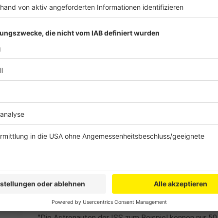
aus herkömmlichem Wasser besser schmecke. Denn 
Wasser enthalte es noch viele Mineralien als Gesch
Anzeige
Recyclingwasser wird auch woanders benut
Anzeige
Die Bier-Idee ist nicht ganz neu. Auch in den USA h
Bewohnern verschiedener Regionen die Nutzung von
Sinne des Wortes schmackhaft zu machen, erzählt Sc
Tschechien gibt es Hopfensaft aus Recyclingwasser
"Radio Praha" über eine Kleinbrauerei in Südböhmen, d
Wasser aus einer Prager Kläranlage gebraut hat.
"Auch die Technologie zur Reinigung des Wassers ist 
Welt werde sie eingesetzt, vor allem in Wassermangel
"Die Astronauten der ISS zum Beispiel können nur 50 