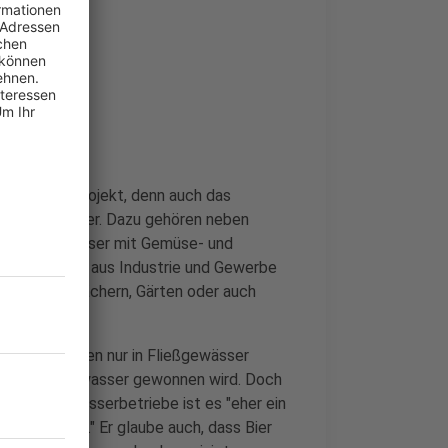
ner an dem Projekt, denn auch das
g von Abwasser. Dazu gehören neben
r, Küchenwasser mit Gemüse- und
auch Wasser aus Industrie und Gewerbe
hmutz von Dächern, Gärten oder auch
ner Klärwerken nur in Fließgewässer
 wo das Trinkwasser gewonnen wird. Doch
echer der Wasserbetriebe ist es "eher ein
 möglich ist." Er glaube auch, dass Bier