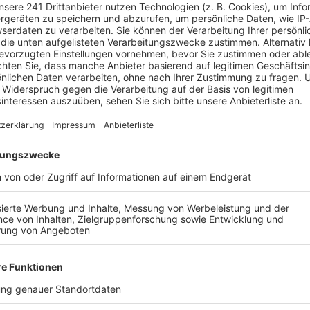
Anzeige
Berliner Wasserbetriebe mischen mit
Anzeige
Die Berliner Wasserbetriebe beteiligen sich als Part
Unternehmen erforscht seit Jahren die Aufbereitun
Schmutzwasser aus Haushalten wie Toilettenwasse
Speiseresten sowie Putz-, Wasch- und Badewasser, 
und Niederschlagswasser. Letzteres enthält den Sc
Straßen.
Noch wird das gereinigte Wasser aus den sechs Berli
geleitet und geht wieder ins Grundwasser über, von
Bier aus Abwasser - ist das die Zukunft? Für den Spr
Gag". "Wir wollen zeigen, dass es zumindest technisch