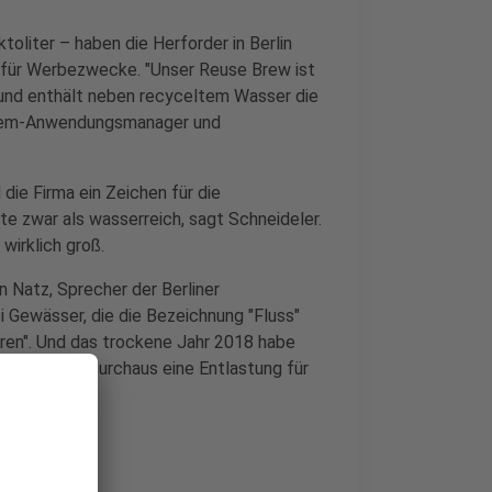
toliter – haben die Herforder in Berlin
n für Werbezwecke. "Unser Reuse Brew ist
 und enthält neben recyceltem Wasser die
 Xylem-Anwendungsmanager und
die Firma ein Zeichen für die
 zwar als wasserreich, sagt Schneideler.
wirklich groß.
n Natz, Sprecher der Berliner
 Gewässer, die die Bezeichnung "Fluss"
ühren". Und das trockene Jahr 2018 habe
 Abwasser durchaus eine Entlastung für