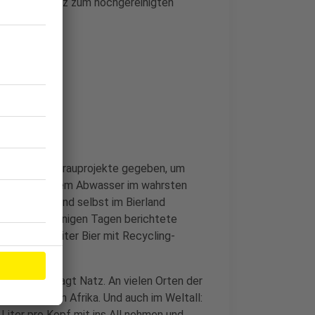
im Gegensatz zum hochgereinigten
macksträger.
zt
abe es schon Brauprojekte gegeben, um
 aufbereitetem Abwasser im wahrsten
hneideler. Und selbst im Bierland
. Erst vor wenigen Tagen berichtete
ie 15 Hektoliter Bier mit Recycling-
nicht neu", sagt Natz. An vielen Orten der
-Gebieten in Afrika. Und auch im Weltall:
Liter pro Kopf mit ins All nehmen und