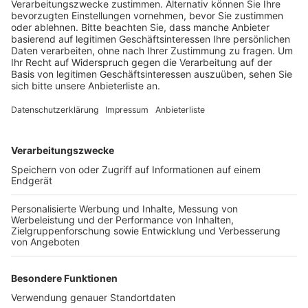
jeweils von 9 bis 15 Uhr.
Veröffentlicht:
Sonntag, 06.09.2020 12:05
Anzeige
Es sind immer kurze, wechselnde Abschnitte und die
Auffahrt Bergheim ist verkürzt. Der Landesbetrieb
Straßen.NRW führt noch Restarbeiten aus.
Nächtliche Arbeiten stehen dann auf der A3 nach
Oberhausen an. Ab 19:30 Uhr Montag Abend bis 5 Uhr
ist zwischen dem Kreuz Köln-Ost und Dellbrück nur
eine Spur frei. Hier wird der offenporige Asphalt
erneuert.
Anzeige