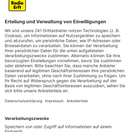
Anzeige
Nach dem schweren Unfall ist die A555 bei Wesseling
jetzt in Richtung Bonn wieder frei. Die Bergungs- und
Reinigungsarbeiten sind abgeschlossen.
Dort war am Montagvormittag (2. Februar) ein
Transporterfahrer auf ein Stauende aufgefahren. Der
26-jährige Fahrer wurde dabei im Auto eingeklemmt
und musste schwer verletzt befreit werden. Er kam
mit einem Rettungshubschrauber ins Krankenhaus.
Auch der Fahrer eines Kipplasters, auf den der
Transporter aufgefahren war, wurde eingeklemmt und
schwer verletzt. Ein weiterer in den Unfall
verwickelter Lkw-Fahrer blieb unverletzt, heißt es von
der Autobahnpolizei.
Die A555 war bis zum Nachmittag gesperrt.