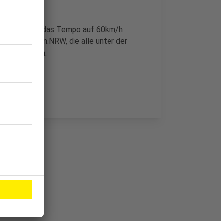
eingeengt und das Tempo auf 60km/h
riebs Straßen.NRW, die alle unter der
icht zu sehen.