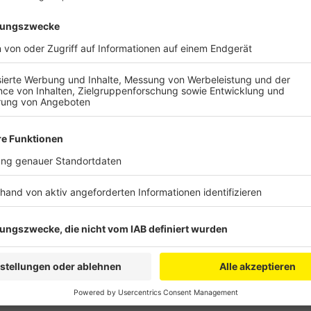
Auf rund 700 Metern werden die drei Fahrstreifen 
gedrosselt. Hintergrund sind Arbeiten des Landesbet
Brücke stattfinden. Deshalb sind sie für Autofahrer n
Anzeige