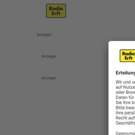
Anzeige
Anzeige
Anzeige