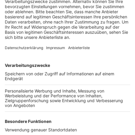
Anzeige
Dafür ist in der letzten Woche über dem Bereich eine
Einhausung, eine Art Zelt aufgebaut worden. Dort
werden eventuell belastete Stäube und Gase sofort
vor Ort abgesaugt und gefiltert, heißt es. Laut der
Autobahn GmbH dauern die Arbeiten bis Ostern.
Auswirkungen auf den Verkehr auf der A1 haben die
Arbeiten aber nicht. In den kommenden Monaten
sollen dann die nächsten Stahlteile für die Brücke über
den Rhein transportiert und mit einem Raupenkran in
die richtige Position gebracht werden. Ende des
kommenden Jahres soll der Verkehr auf der ersten
Brückenhälfte dann rollen.
Anzeige