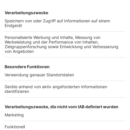
©
Radio Erft
Der Freundeskreis Abtei Brauweiler hat sein neues
Kulturprogramm vorgestellt
Anzeige
Weitere Themen von Rhein und Erft
Anzeige
Regierungspräsident Wilk hört auf
Arbeitsmarkt im Rhein-Erft-Kreis bleibt stabil
Lichtspielfreunde eröffnen Kino in Efferen
Anzeige