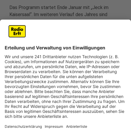
Das Programm startet Ende Januar mit „Jeck im
Kaisersaal“. Im weiteren Verlauf des Jahres sind
Kinderkonzerte, Lesungen und ein
Nachwuchswettbewerb geplant. Ein besonderes
Highlight sind die Classic Nights, die beliebten Open-
Air-Konzerte, die Ende August beginnen.
Neu im Programm ist das Projekt „Brauweiler Young
Classic“. Hier präsentieren sich Nachwuchsmusiker vor
Publikum und erhalten die Möglichkeit, ihr Können
unter professionellen Bedingungen zu zeigen.
Der Freundeskreis Abtei Brauweiler möchte mit
seinem vielfältigen Angebot Kulturinteressierte aus
der Region ansprechen und die Abtei als kulturellen
Treffpunkt weiter etablieren.
Anzeige