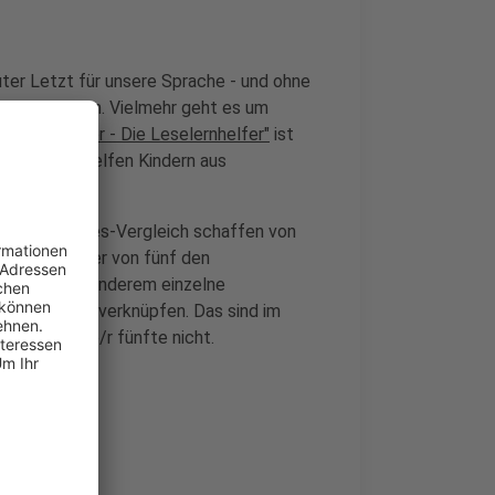
guter Letzt für unsere Sprache - und ohne
ht ums Lesen. Vielmehr geht es um
Verein
"Mentor - Die Leselernhelfer"
ist
hrenamtler helfen Kindern aus
Laut Fünf-Jahres-Vergleich schaffen von
n nur noch vier von fünf den
, kann unter anderem einzelne
 miteinander verknüpfen. Das sind im
fft das jede/r fünfte nicht.