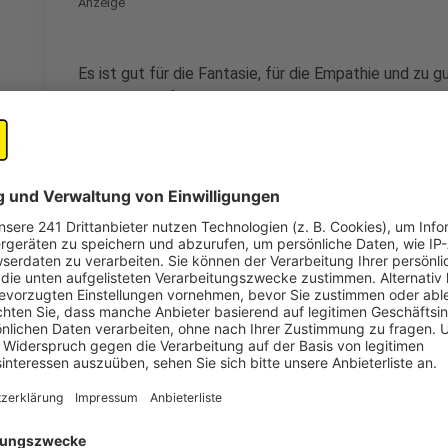
Anzeige
Es ist gut für die Fantasie, für die Empathie und zu 
könnte auch fast niemand seinen Job machen: Es ge
Menschen, die eben nicht so gut lesen können. Der 
jetzt 20 Jahre alt geworden. Ehrenamtlerinnen und E
Grundschulen, die noch nicht so gut lesen können.
Jedes Kind, das nicht lesen kann, ist eines zu viel: 
allen Viertklässlerinnen und Viertklässlern beim Lese
Mindeststandard
. Wer den "Mindeststandard" erfüllt
Informationen nicht nur aufnehmen, sondern sie auch
Verhältnis keine hohen Anforderungen, trotzdem scha
Anzeige
Bildung durch Bindung
Anzeige