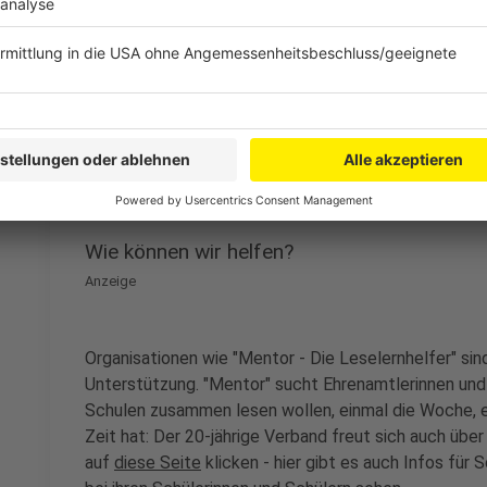
Mentorinnen und Mentoren bestätigen mir immer wied
Kind etwas von mir hat", sagt die Verbandsvorsitzen
Leselernhelferinnen und -helfer nicht nur besser lese
neugieriger und selbstbewusster. Klar, denn "ohne L
nichts machen", so Morin-Hauser.
Anzeige
Wie können wir helfen?
Anzeige
Organisationen wie "Mentor - Die Leselernhelfer" sin
Unterstützung. "Mentor" sucht Ehrenamtlerinnen und 
Schulen zusammen lesen wollen, einmal die Woche, e
Zeit hat: Der 20-jährige Verband freut sich auch übe
auf
diese Seite
klicken - hier gibt es auch Infos für