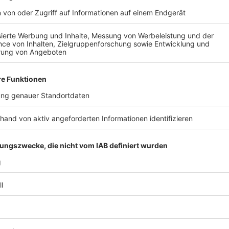
Wenn ehrenamtliche Mentorinnen und Mentoren mit de
das Lesen an sich, wie uns Huguette Morin-Hauser, di
schönsten Erlebnisse sind, wenn das Kind einen einfac
die wir betreuen, sind oft Kinder, die zu Hause ni
den Kindern und Mentoren entwickelt sich eine ganz 
Beziehung". Es seien viele Emotionen dabei, denn "di
Gelernte haften bleibt."
Anzeige
Anzeige
Die Verbindung zwischen Mentor und Kind sei essentie
was das Kind gerne lesen möchte. "Für den Mentor is
überschaubar. Einmal in der Woche gehe ich in die Sc