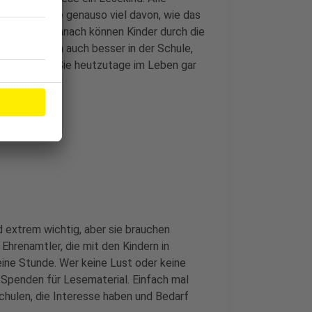
er: Ich habe genauso viel davon, wie das
de stolz. Demnach können Kinder durch die
n, sie werden auch besser in der Schule,
esen können Sie heutzutage im Leben gar
d extrem wichtig, aber sie brauchen
Ehrenamtler, die mit den Kindern in
ine Stunde. Wer keine Lust oder keine
r Spenden für Lesematerial. Einfach mal
 Schulen, die Interesse haben und Bedarf