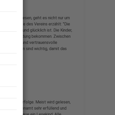
n Kindern lesen, geht es nicht nur um
e Vorsitzende des Vereins erzählt: "Die
h anschaut und glücklich ist. Die Kinder,
cht genug Zuwendung bekommen. Zwischen
persönliche und vertrauensvolle
ese Emotionen sind wichtig, damit das
ll für Lernerfolge. Meist wird gelesen,
t dieses Ehrenamt sehr erfüllend und
hule und betreue ein Lesekind. Alle