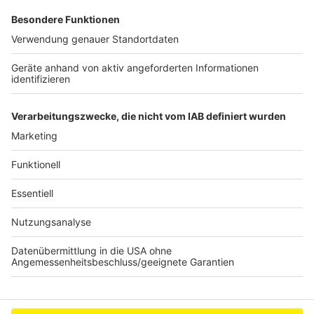
dem Verein gut gehe – um neue Mitglieder müsse man
sich immer bemühen, so Acker weiter. Vor allem weil
jetzt auch wieder ein größeres Bauprojekt ansteht. Der
VFB will eine neue Sporthalle bauen.
Weitere Infos zur Feier gibt es
hier
.
Anzeige
Anzeige
Anzeige