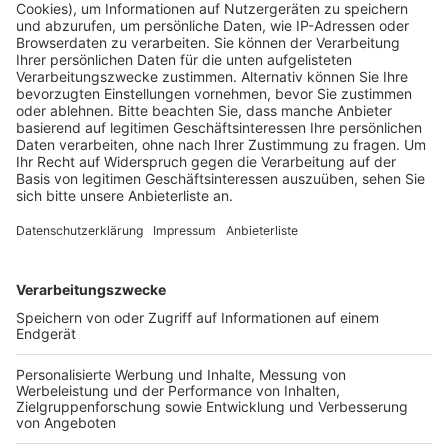
der VFB Erftstadt bekannt.
Veröffentlicht:
Sonntag, 19.05.2019 08:27
Anzeige
In den letzten Jahrzehnten konnte der Verein wachsen
und immer mehr Sportarten ins Angebot aufnehmen.
Neben den Klassikern wie Fußball, Handball und Tennis,
werden unter anderem auch Ballett und Judo
angeboten. Der Verein will sich aber ständig
weiterentwickeln, sagt die erste Vorsitzende Sabine
Acker.
Deswegen ist jetzt auch die Umsetzung eines E-
Sportsangebotes im Gespräch. Denn auch wenn es